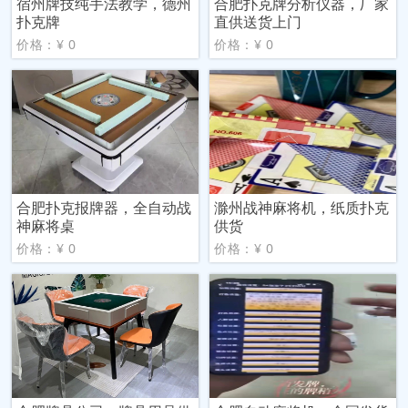
宿州牌技纯手法教学，德州
合肥扑克牌分析仪器，厂家
扑克牌
直供送货上门
价格：¥ 0
价格：¥ 0
合肥扑克报牌器，全自动战
滁州战神麻将机，纸质扑克
神麻将桌
供货
价格：¥ 0
价格：¥ 0