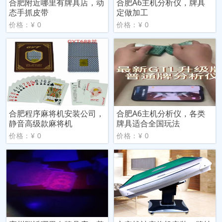
合肥附近哪里有牌具店，动
合肥A6主机分析仪，牌具
态手抓皮带
定做加工
价格：¥ 0
价格：¥ 0
合肥程序麻将机安装公司，
合肥A6主机分析仪，各类
静音高级款麻将机
牌具适合全国玩法
价格：¥ 0
价格：¥ 0