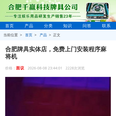
首页
产品
分类
知识
问答
联系
当前位置 >
首页
>
产品
> 正文
合肥牌具实体店，免费上门安装程序麻
将机
面议
价格：
2026-08-08 23:44:01 2228次浏览