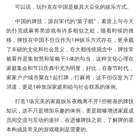
可以说，玩扑克在中国是极其大众化的娱乐方式。
中国的牌技，源自宋代的“葉子戲”，素质上与今天
的扑克或麻将类游戏有许多相似之处，随着时候的推
移，牌技在中国不但仅作为1种娱乐方式存在，更承载
了丰硕的文化和社会意义，在大都传统观念中，牌技常
被看作是集智慧和策略于1体的勾当，这种文化心理在
家庭集会和节日庆典中尤为明显，好比，在春节时代，
家家户户城市聚在1起打牌，打麻将，这不但仅是为了
消遣，更是1种加深家庭和睦与社会联系的体例。
打造1场完美的家庭娱乐夜晚离不开1些根基的牌技
知识，这不只是增加乐趣的体例，更是能够增进家庭成
员间交流与互动的途径，在进修牌技之前，了解牌的基
本构成及常见的游戏规则是需要的。