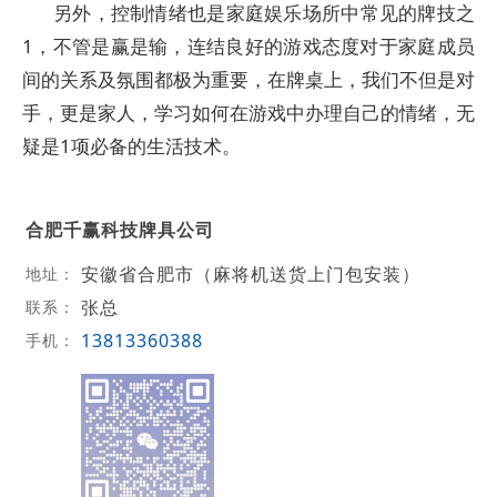
另外，控制情绪也是家庭娱乐场所中常见的牌技之
1，不管是赢是输，连结良好的游戏态度对于家庭成员
间的关系及氛围都极为重要，在牌桌上，我们不但是对
手，更是家人，学习如何在游戏中办理自己的情绪，无
疑是1项必备的生活技术。
合肥千赢科技牌具公司
安徽省合肥市（麻将机送货上门包安装）
地址：
张总
联系：
13813360388
手机：