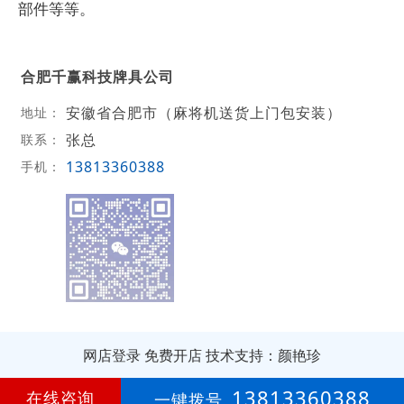
部件等等。
合肥千赢科技牌具公司
安徽省合肥市（麻将机送货上门包安装）
地址：
张总
联系：
13813360388
手机：
网店登录
免费开店
技术支持：颜艳珍
第
3年
13813360388
在线咨询
一键拨号