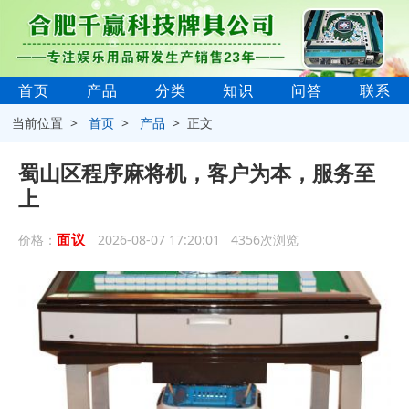
首页
产品
分类
知识
问答
联系
当前位置 >
首页
>
产品
> 正文
蜀山区程序麻将机，客户为本，服务至
上
面议
价格：
2026-08-07 17:20:01 4356次浏览