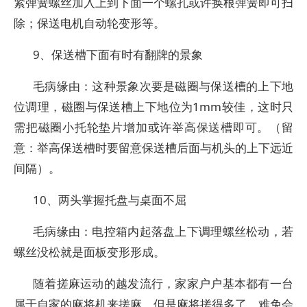
紧弹簧螺丝加入上到下面一个螺孔或许换根弹簧即可扫
除；保送电机自动轮变形等。
9、保送槽下面有时有翻牌的景象
毛病缘由：这种景象次要是磁圈与保送槽的上下地
位调理，磁圈与保送槽上下地位为1mm较佳，这时只
需把磁圈小托轮垫片增加或许举高保送槽即可。（留
意：举高保送槽时要留意保送槽后面与机头的上下远近
间隔）。
10、两头掌握托盘与桌面不屈
毛病缘由：电控箱内起落盘上下调理螺丝松动，若
螺丝没松就是面板变形形成。
随着搓麻运动的越发流行，家家户户基本都有一台
属于自家的麻将机来搓麻。但是麻将搓得多了，难免会